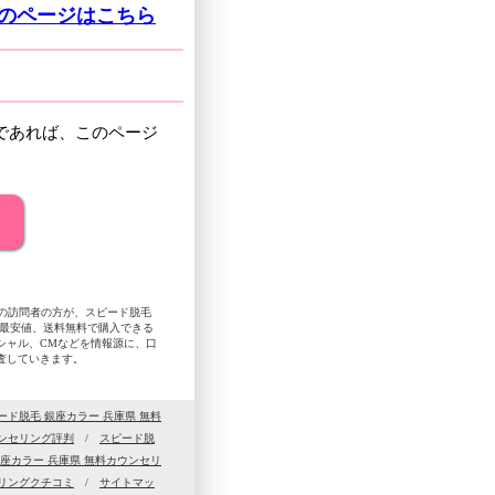
グのページはこちら
であれば、このページ
県の訪問者の方が、スピード脱毛
、最安値、送料無料で購入できる
シャル、CMなどを情報源に、口
査していきます。
ード脱毛 銀座カラー 兵庫県 無料
ウンセリング評判
/
スピード脱
座カラー 兵庫県 無料カウンセリ
セリングクチコミ
/
サイトマッ