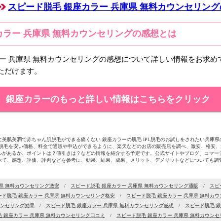
スピード脱毛 銀座カラー 兵庫県 無料カウンセリン
カラー 兵庫県 無料カウンセリングの感想とは
ラー 兵庫県 無料カウンセリングの感想について詳しい情報をお求め
ただけます。
銀座カラーのもっと詳しい情報はこちらをクリック
美肌美潤で赤ちゃん肌脱毛ができる痛くない 銀座カラーの脱毛 IPL脱毛のお試しをされたい兵庫
ス脱毛を安い価格、料金で通販や申込ができるように、楽天などのお店の販売店を調べ、激安、格安
ルがあるか、ポイントは？値引きは？などの情報を紹介する予定です。公式サイトやブログ、コマー
べて、感想、評価、評判などを参考に、効果、結果、成果、メリット、デメリットなどについても調
県 無料カウンセリング激安
/
スピード脱毛 銀座カラー 兵庫県 無料カウンセリング通販
/
スピ
ード脱毛 銀座カラー 兵庫県 無料カウンセリング格安
/
スピード脱毛 銀座カラー 兵庫県 無料カ
ウンセリング効果
/
スピード脱毛 銀座カラー 兵庫県 無料カウンセリング感想
/
スピード脱毛 銀
 銀座カラー 兵庫県 無料カウンセリング口コミ
/
スピード脱毛 銀座カラー 兵庫県 無料カウン